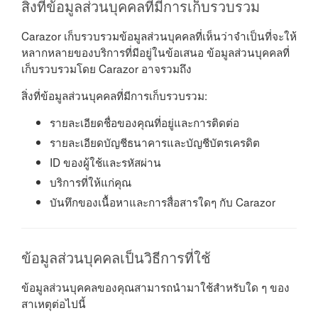
สิ่งที่ข้อมูลส่วนบุคคลที่มีการเก็บรวบรวม
Carazor เก็บรวบรวมข้อมูลส่วนบุคคลที่เห็นว่าจำเป็นที่จะให้
หลากหลายของบริการที่มีอยู่ในข้อเสนอ ข้อมูลส่วนบุคคลที่
เก็บรวบรวมโดย Carazor อาจรวมถึง
สิ่งที่ข้อมูลส่วนบุคคลที่มีการเก็บรวบรวม:
รายละเอียดชื่อของคุณที่อยู่และการติดต่อ
รายละเอียดบัญชีธนาคารและบัญชีบัตรเครดิต
ID ของผู้ใช้และรหัสผ่าน
บริการที่ให้แก่คุณ
บันทึกของเนื้อหาและการสื่อสารใดๆ กับ Carazor
ข้อมูลส่วนบุคคลเป็นวิธีการที่ใช้
ข้อมูลส่วนบุคคลของคุณสามารถนำมาใช้สำหรับใด ๆ ของ
สาเหตุต่อไปนี้