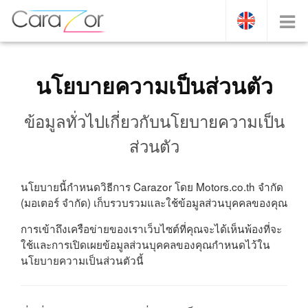
นโยบายความเป็นส่วนตัว
ข้อมูลทั่วไปเกี่ยวกับนโยบายความเป็น
ส่วนตัว
นโยบายนี้กำหนดวิธีการ Carazor โดย Motors.co.th จำกัด
(มอเตอร์ จำกัด) เก็บรวบรวมและใช้ข้อมูลส่วนบุคคลของคุณ
การเข้าถึงเครือข่ายของเราเว็บไซต์ที่คุณจะได้เห็นพ้องที่จะ
ใช้และการเปิดเผยข้อมูลส่วนบุคคลของคุณกำหนดไว้ใน
นโยบายความเป็นส่วนตัวนี้